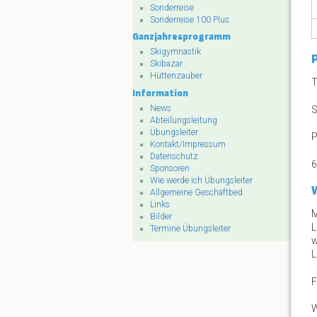
Sonderreise
Sonderreise 100 Plus
Ganzjahresprogramm
Skigymnastik
Skibazar
Hüttenzauber
T
Information
News
S
Abteilungsleitung
Übungsleiter
P
Kontakt/Impressum
Datenschutz
6
Sponsoren
Wie werde ich Übungsleiter
Allgemeine Geschäftbed.
Links
M
Bilder
L
Termine Übungsleiter
w
L
F
W