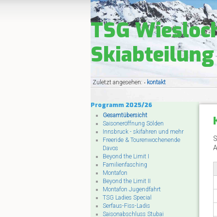
TSG Wiesloc
Skiabteilung
Zuletzt angesehen:
kontakt
•
Programm 2025/26
Gesamtübersicht
Saisoneröffnung Sölden
Innsbruck - skifahren und mehr
S
Freeride & Tourenwochenende
A
Davos
Beyond the Limit I
Familienfasching
Montafon
Beyond the Limit II
Montafon Jugendfahrt
TSG Ladies Special
Serfaus-Fiss-Ladis
Saisonabschluss Stubai