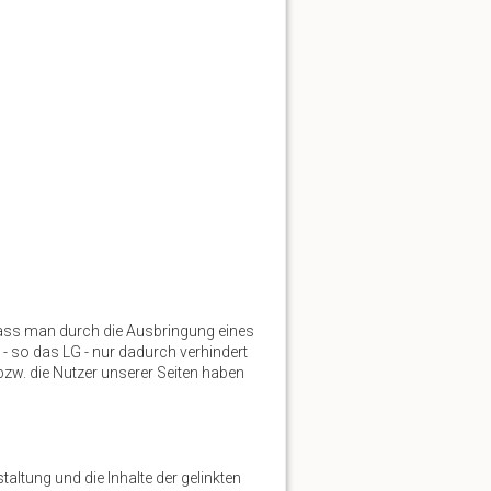
Nach oben
dass man durch die Ausbringung eines
Links hierher
n - so das LG - nur dadurch verhindert
bzw. die Nutzer unserer Seiten haben
Ältere Versionen
altung und die Inhalte der gelinkten