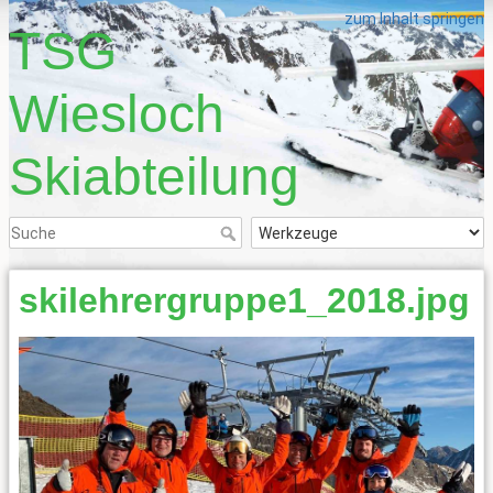
zum Inhalt springen
TSG
Wiesloch
Skiabteilung
skilehrergruppe1_2018.jpg