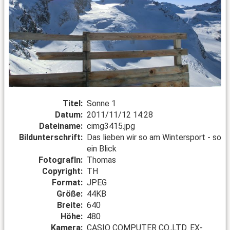
Titel:
Sonne 1
Datum:
2011/11/12 14:28
Dateiname:
cimg3415.jpg
Bildunterschrift:
Das lieben wir so am Wintersport - so
ein Blick
FotografIn:
Thomas
Copyright:
TH
Format:
JPEG
Größe:
44KB
Breite:
640
Höhe:
480
Kamera:
CASIO COMPUTER CO.,LTD. EX-